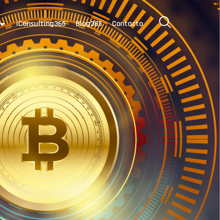
iConsulting365
Blog365
Contacto