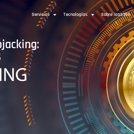
Servicios
Tecnologías
Sobre IaaS365
jacking:
s