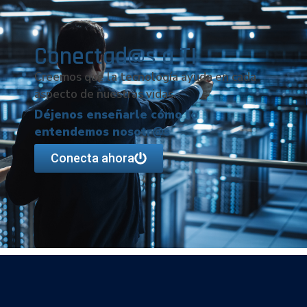
Conectad@s a TI
Creemos que la tecnología ayuda en cada
aspecto de nuestras vidas.
Déjenos enseñarle cómo lo
entendemos nosotr@s
Conecta ahora