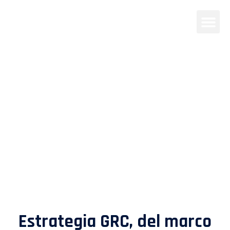
Servicios GRC
Integrando Procesos, Tecnología y
Personas
Estrategia GRC, del marco