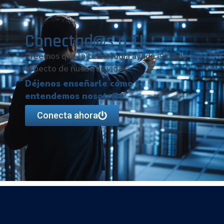
Conectad@s a TI
Creemos que la tecnología ayuda en cada
aspecto de nuestras vidas.
Déjenos enseñarle cómo lo
entendemos nosotr@s
Conecta ahora