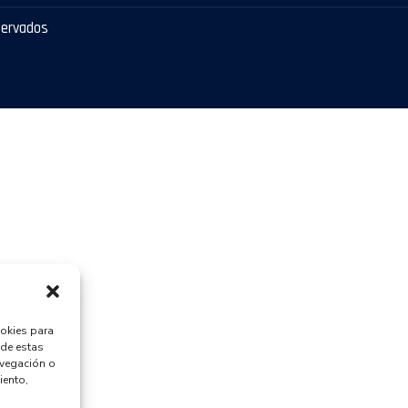
servados
ookies para
 de estas
avegación o
iento,