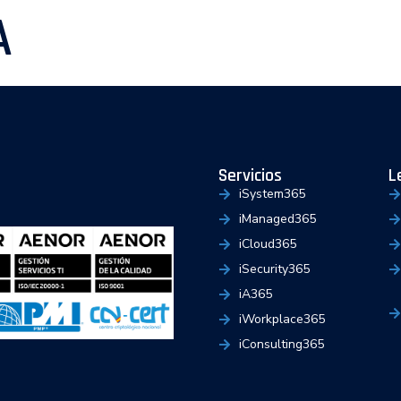
A
Servicios
Tecnologías
Sobre IaaS365
Servicios
L
iSystem365
iManaged365
iCloud365
iSecurity365
iA365
iWorkplace365
iConsulting365