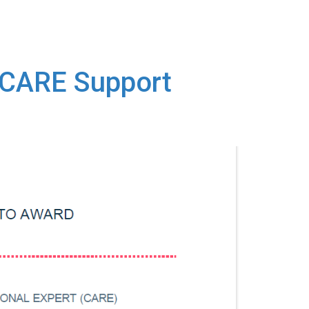
iConsulting365
Blog365
Contacto
 CARE Support