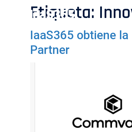
Etiqueta:
Inno
IaaS365 obtiene l
Partner