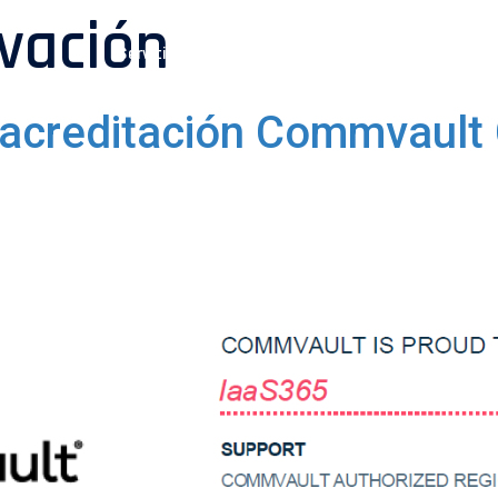
vación
Servicios
Tecnologías
Sobre IaaS365
a acreditación Commvault