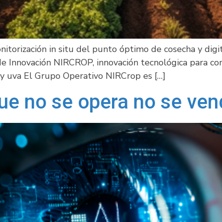
nitorización in situ del punto óptimo de cosecha y digit
de Innovación NIRCROP, innovación tecnológica para c
 y uva El Grupo Operativo NIRCrop es […]
ue no se opera no se ve