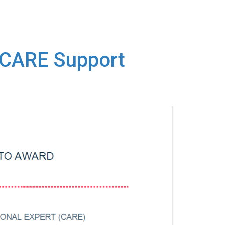
iConsulting365
Blog365
Contacto
 CARE Support