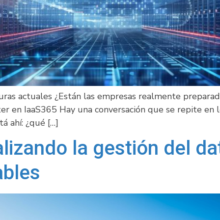
turas actuales ¿Están las empresas realmente preparada
r en IaaS365 Hay una conversación que se repite en 
á ahí: ¿qué […]
izando la gestión del da
ables