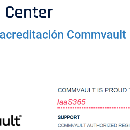
 Center
Servicios
Tecnologías
Sobre IaaS365
a acreditación Commvault