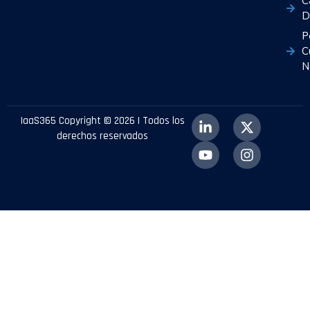
C
D
P
C
N
IaaS365 Copyright © 2026 | Todos los
derechos reservados