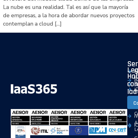
La nube es una realidad. Tal es así que la mayoría
de empresas, a la hora de abordar nuevos proyectos
contemplan a cloud […]
Ser
Leg
i
Ha
P
i
con
d
i
Ia
P
i
P
C
d
i
C
i
A
i
L