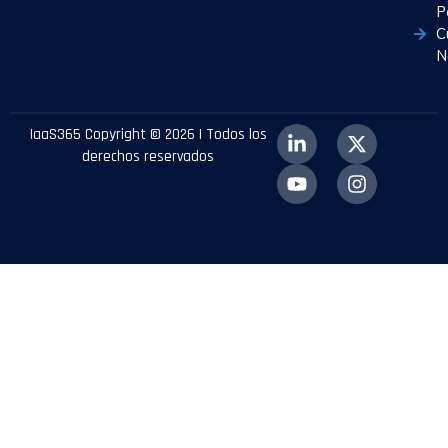
P
C
N
IaaS365 Copyright © 2026 | Todos los
derechos reservados