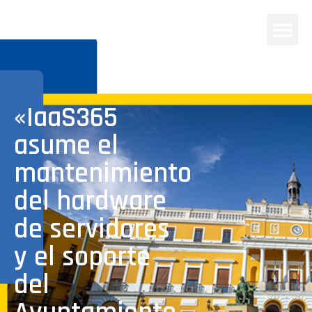
«IaaS365
asume el
mantenimiento
del hardware
de servidores
y el soporte
del