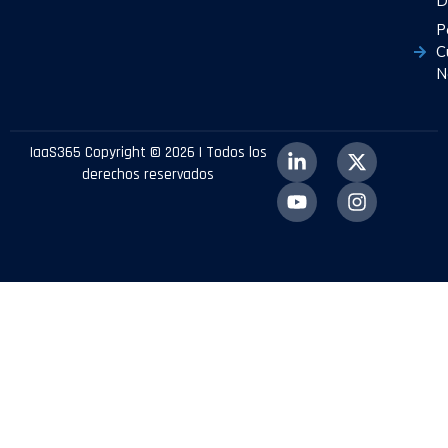
D
P
C
N
IaaS365 Copyright © 2026 | Todos los
derechos reservados