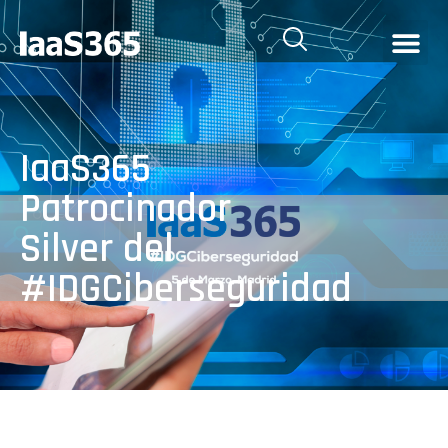
IaaS365
Patrocinador
Silver del
#IDGCiberseguridad