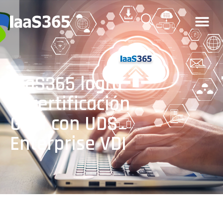
IaaS365 logra
la certificación
Gold con UDS
Enterprise VDI