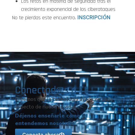
Los retos en materia de seguridad tras el
crecimiento exponencial de los ciberataques
No te pierdas este encuentro.
INSCRIPCIÓN
Conectad@s a TI
Creemos que la tecnología ayuda en cada
aspecto de nuestras vidas.
Déjenos enseñarle cómo lo
entendemos nosotr@s
Conecta ahora