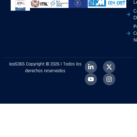
L
C
D
P
C
N
IaaS365 Copyright © 2026 | Todos los
derechos reservados