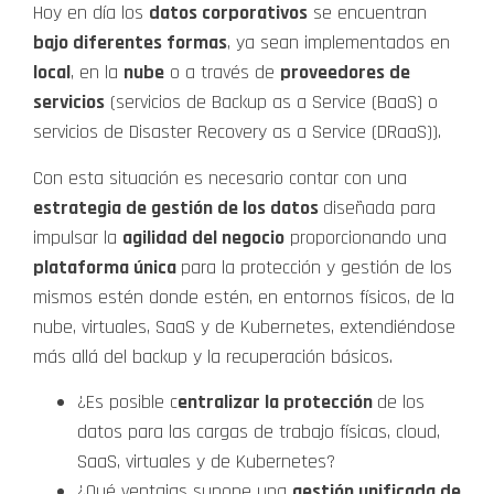
Hoy en día los
datos corporativos
se encuentran
bajo diferentes formas
, ya sean implementados en
local
, en la
nube
o a través de
proveedores de
servicios
(servicios de Backup as a Service (BaaS) o
servicios de Disaster Recovery as a Service (DRaaS)).
Con esta situación es necesario contar con una
estrategia de gestión de los datos
diseñada para
impulsar la
agilidad del negocio
proporcionando una
plataforma única
para la protección y gestión de los
mismos estén donde estén, en entornos físicos, de la
nube, virtuales, SaaS y de Kubernetes, extendiéndose
más allá del backup y la recuperación básicos.
¿Es posible c
entralizar la protección
de los
datos para las cargas de trabajo físicas, cloud,
SaaS, virtuales y de Kubernetes?
¿Qué ventajas supone una
gestión unificada de