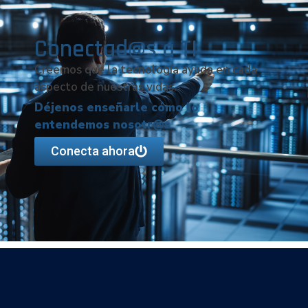
Conectad@s a TI
Creemos que la tecnología ayuda en cada
aspecto de nuestras vidas.
Déjenos enseñarle cómo lo
entendemos nosotr@s
Conecta ahora